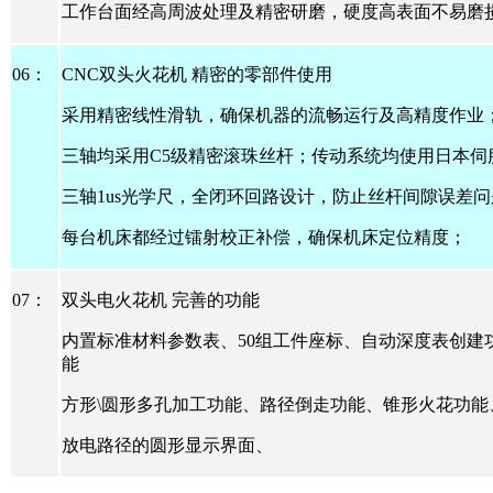
工作台面经高周波处理及精密研磨，硬度高表面不易磨
06
：
CNC
双头火花机
精密的零部件使用
采用精密线性滑轨，确保机器的流畅运行及高精度作业
三轴均采用
C5
级精密滚珠丝杆；传动系统均使用日本伺
三轴
1us
光学尺，全闭环回路设计，防止丝杆间隙误差问
每台机床都经过镭射校正补偿，确保机床定位精度；
07
：
双头电火花机
完善的功能
内置标准材料参数表、
50
组工件座标、自动深度表创建
能
方形
\
圆形多孔加工功能、路径倒走功能、锥形火花功能
放电路径的圆形显示界面、