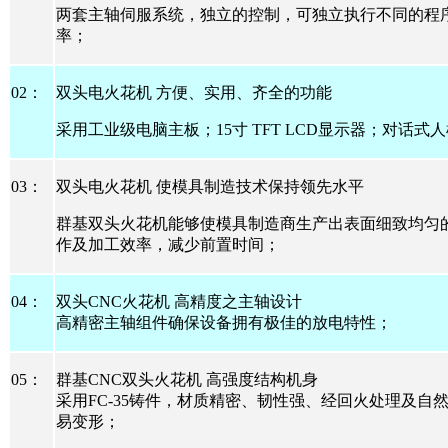
两套主轴伺服系统，独立的控制，可独立执行不同的程
率；
02
：
双头电火花机
方便、实用、齐全的功能
采用工业级电脑主板；
15
寸
TFT LCD
显示器；对话式人
03
：
双头电火花机
使模具制造技术保持领先水平
群基双头火花机能够使模具制造商生产出表面细致均匀
作及加工效率，减少前置时间；
04
：
双头
CNC
火花机
高精度之主轴设计
高精密主轴组件确保设备拥有极佳的放电特性；
05
：
群基
CNC
双头火花机
高强度结构机身
采用
FC-35
铸件，材质精密、韧性强、经回火处理及自
易变形；