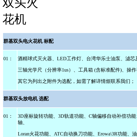
群基双头电火花机
标配
01
：
酒精球式灭火器、
LED
工作灯、台湾华乐士油泵、滤芯
三轴光学尺（分辨率
1us
）、工具箱
(
含标准配件
)
、操作
其它为列出之附件为选配，如需了解详情烦联系我们；
群基双头放电机
选配
01
：
3D
座标旋转功能、
3D
轨道功能、
C
轴偏移自动补偿功能
轴、
Loran
火花功能、
ATC
自动换刀功能、
Erowa\3R
功能、油