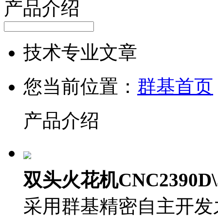
产品介绍
技术专业文章
您当前位置：
群基首页
产品介绍
双头火花机CNC2390D\3
采用群基精密自主开发