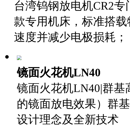
台湾钨钢放电机CR2
款专用机床，标准搭载
速度并减少电极损耗；
镜面火花机LN40
镜面火花机LN40|群
的镜面放电效果）群基镜
设计理念及全新技术