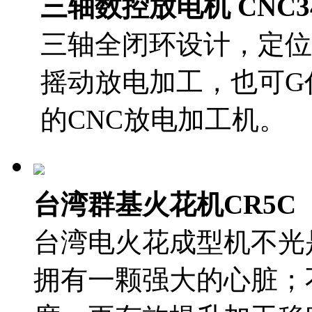
三轴数控放电机 CNC34
三轴全闭环设计，定位
摇动放电加工，也可G
的CNC放电加工机。
台湾群基火花机CR5C
台湾电火花成型机不光
拥有一颗强大的心脏；