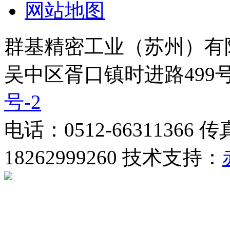
网站地图
群基精密工业（苏州）有
吴中区胥口镇时进路499号
号-2
电话：0512-66311366 
18262999260 技术支持：