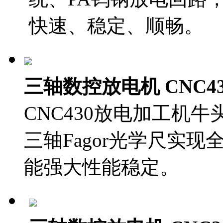
快速、稳定、顺畅。
三轴数控放电机 CNC43
CNC430放电加工机
三轴Fagor光学尺实
能强大性能稳定。