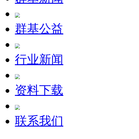
群基公益
行业新闻
资料下载
联系我们