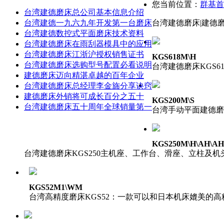
您当前位置：
群基首
台湾建德磨床总公司基本信息介绍
台湾建德一九六九年开发第一台磨床
台湾建德磨床|建德磨
台湾建德数控式平面磨床技术资料
台湾建德磨床在雨刮器模具中的应用
台湾建德磨床江浙沪授权销售证书
KGS618M\H
台湾建德磨床选购型号配置必看说明
台湾建德磨床KGS
建德磨床迈向精湛卓越的百年企业
台湾建德磨床总经理李金旆分享诀窍
建德磨床外销将可成长百分之五十
KGS200M\S
台湾建德磨床五十周年全球销量第一
台湾手动平面建德磨床
KGS250M\H\AH\A
台湾建德磨床KGS250主机座、工作台、滑座、立柱及
KGS52M1\WM
台湾高精度磨床KGS52：一款可以和日本机床媲美的