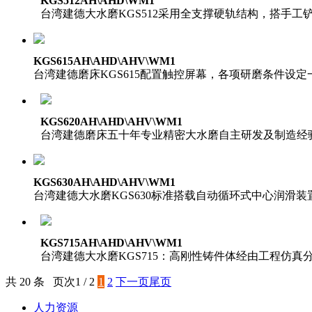
KGS512AH\AHD\WM1
台湾建德大水磨KGS512采用全支撑硬轨结构，搭手
KGS615AH\AHD\AHV\WM1
台湾建德磨床KGS615配置触控屏幕，各项研磨条件设
KGS620AH\AHD\AHV\WM1
台湾建德磨床五十年专业精密大水磨自主研发及制造经验
KGS630AH\AHD\AHV\WM1
台湾建德大水磨KGS630标准搭载自动循环式中心润滑
KGS715AH\AHD\AHV\WM1
台湾建德大水磨KGS715：高刚性铸件体经由工程仿
共 20 条 页次1 / 2
1
2
下一页
尾页
人力资源