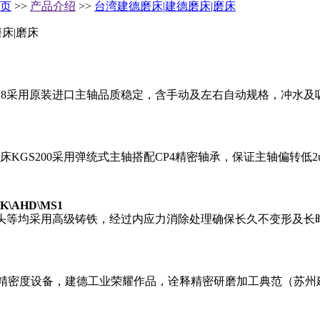
页
>>
产品介绍
>>
台湾建德磨床|建德磨床|磨床
床|磨床
618采用原装进口主轴品质稳定，含手动及左右自动规格，冲水及吸
KGS200采用弹统式主轴搭配CP4精密轴承，保证主轴偏转低2
HK\AHD\MS1
机头等均采用高级铸铁，经过内应力消除处理确保长久不变形及长
高精密度设备，建德工业荣耀作品，诠释精密研磨加工典范（苏州