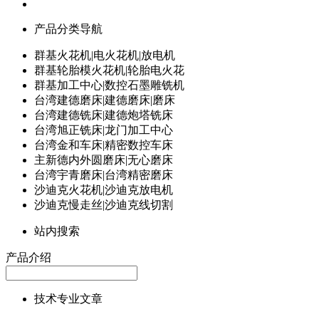
产品分类导航
群基火花机|电火花机|放电机
群基轮胎模火花机|轮胎电火花
群基加工中心|数控石墨雕铣机
台湾建德磨床|建德磨床|磨床
台湾建德铣床|建德炮塔铣床
台湾旭正铣床|龙门加工中心
台湾金和车床|精密数控车床
主新德内外圆磨床|无心磨床
台湾宇青磨床|台湾精密磨床
沙迪克火花机|沙迪克放电机
沙迪克慢走丝|沙迪克线切割
站内搜索
产品介绍
技术专业文章