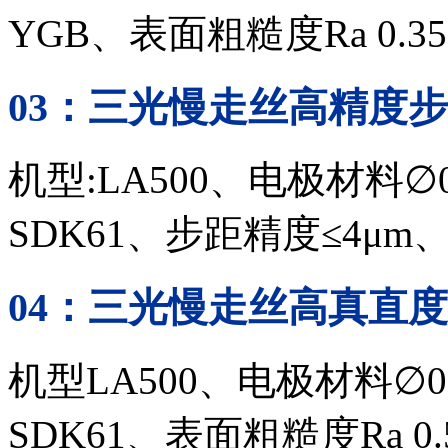
YGB、
表面粗糙度
Ra 0.35
03
：三光慢走丝
高精度步
机型:LA500、
电极材料
∅
SDK61、
步距精度
≤
4
μ
m
04
：三光慢走丝
高真直度
机型
LA500、
电极材料
∅
0
SDK61、
表面粗糙度
Ra 0.