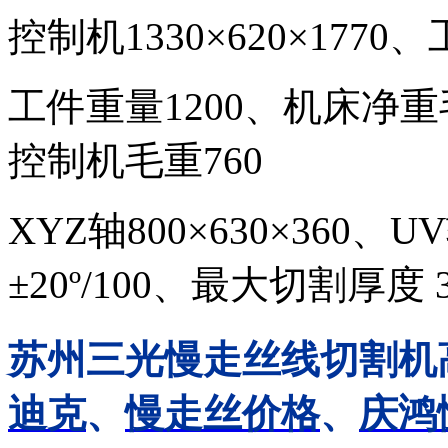
控制机
1330
×
620
×
1770
、
工件重量
1200、
机床净重
控制机毛重
760
XYZ
轴
800
×
630
×
360
、UV
±
20
º
/100
、
最大切割厚度
苏州三光慢走丝线切割机
迪克
、
慢走丝价格
、
庆鸿