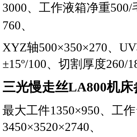
3000
、
工作液箱净重
500/
760
、
XYZ
轴
500
×
350
×
270
、UV
±
15
º
/100
、
切割厚度
260
三光慢走丝
LA800
机床
最大工件
1350
×
950
、
工作
3450
×
3520
×
2740
、