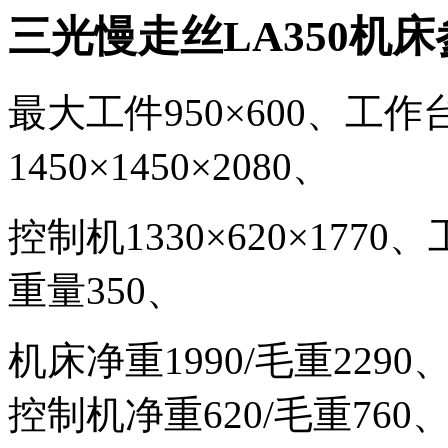
三光慢走丝
LA350
机床
最大工件
950
×
600
、
工作
1450
×
1450
×
2080
、
控制机
1330
×
620
×
1770
、
重量
350、
机床净重
1990/
毛重
2290
控制机净重
620/
毛重
760