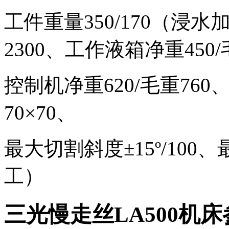
工件重量
350/170（浸
2300
、
工作液箱净重
450/
控制机净重
620/
毛重
760
、
70
×
70
、
最大切割斜度
±
15
º
/100
、
工）
三光慢走丝
LA500
机床