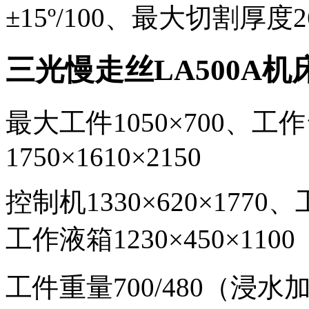
±
15
º
/100
、
最大切割厚度
三光慢走丝
LA500A
机
最大工件
1050
×
700
、
工作
1750
×
1610
×
2150
控制机
1330
×
620
×
1770
、
工作液箱
1230
×
450
×
1100
工件重量
700/480（浸