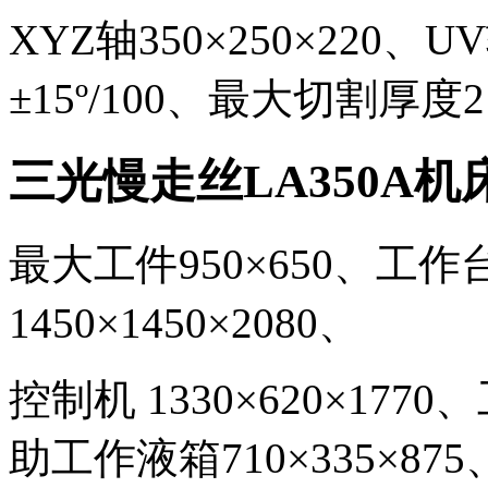
XYZ
轴
350
×
250
×
220
、UV
±
15
º
/100
、
最大切割厚度
三光慢走丝
LA350A
机
最大工件
950
×
650
、
工作
1450
×
1450
×
2080
、
控制机
1330
×
620
×
1770
、
助工作液箱
710
×
335
×
875