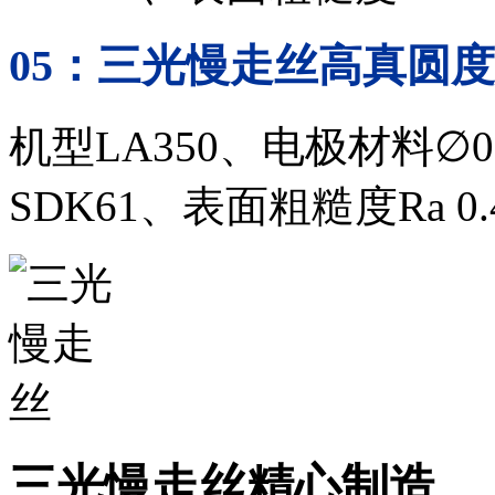
05
：三光慢走丝
高真圆度
机型
LA350、
电极材料
∅
0
SDK61、
表面粗糙度
Ra 0.
三光慢走丝精心制造